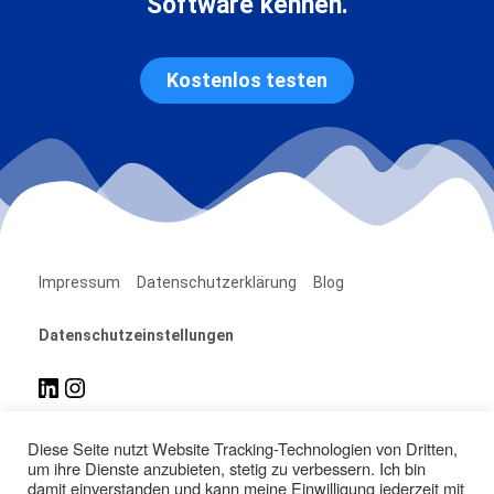
Software kennen.
Kostenlos testen
Impressum
Datenschutzerklärung
Blog
Datenschutzeinstellungen
Diese Seite nutzt Website Tracking-Technologien von Dritten,
easimo GmbH
um ihre Dienste anzubieten, stetig zu verbessern. Ich bin
Neustädter Str. 29
damit einverstanden und kann meine Einwilligung jederzeit mit