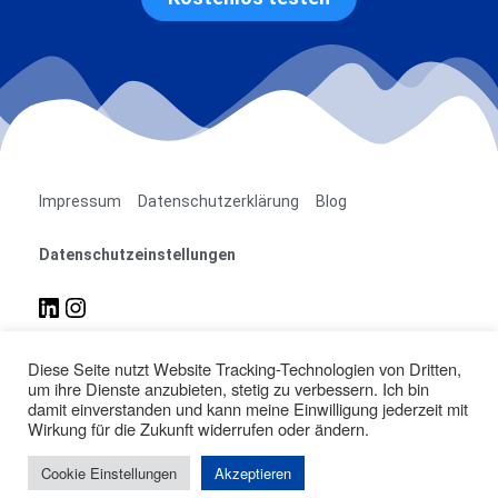
Impressum
Datenschutzerklärung
Blog
Datenschutzeinstellungen
Diese Seite nutzt Website Tracking-Technologien von Dritten,
easimo GmbH
um ihre Dienste anzubieten, stetig zu verbessern. Ich bin
Neustädter Str. 29
damit einverstanden und kann meine Einwilligung jederzeit mit
33602 Bielefeld
Wirkung für die Zukunft widerrufen oder ändern.
info@easimo.de
Cookie Einstellungen
Akzeptieren
© 2023 easimo GmbH